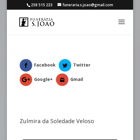
258 515 233
funeraria.s.joao@gmail.com
Facebook
Twitter
Google+
Gmail
Zulmira da Soledade Veloso