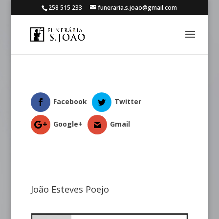
258 515 233
funeraria.s.joao@gmail.com
Facebook
Twitter
Google+
Gmail
João Esteves Poejo