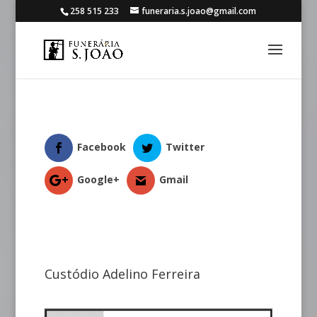
258 515 233
funeraria.s.joao@gmail.com
Facebook
Twitter
Google+
Gmail
Custódio Adelino Ferreira