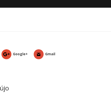
Google+
Gmail
újo