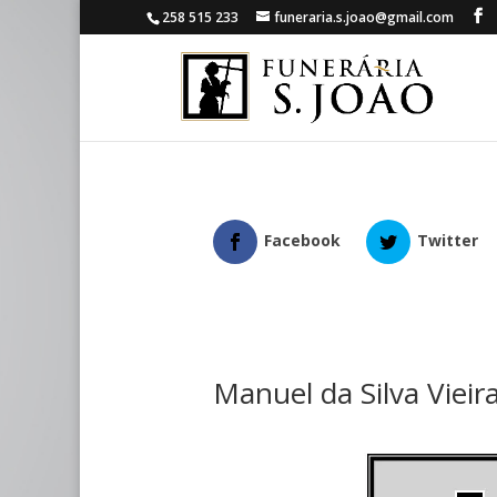
258 515 233
funeraria.s.joao@gmail.com
Facebook
Twitter
Manuel da Silva Vieir