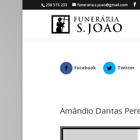
258 515 233
funeraria.s.joao@gmail.com
Facebook
Twitter
Amândio Dantas Pere