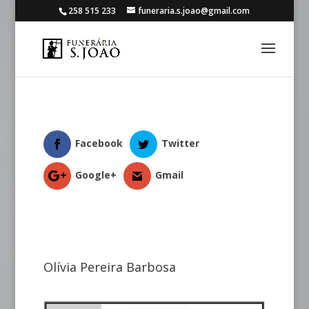
258 515 233
funeraria.s.joao@gmail.com
Facebook
Twitter
Google+
Gmail
Olívia Pereira Barbosa