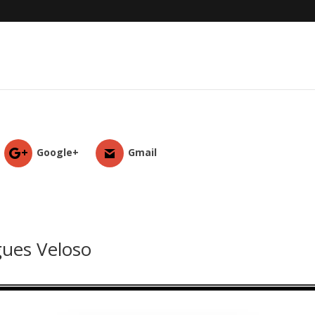
Google+
Gmail
gues Veloso