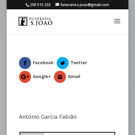
258 515 233
funeraria.s.joao@gmail.com
Facebook
Twitter
Google+
Gmail
António Garcia Fabião