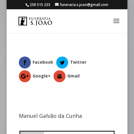
258 515 233
funeraria.s.joao@gmail.com
Facebook
Twitter
Google+
Gmail
Manuel Galvão da Cunha