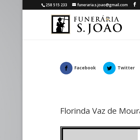
258 515 233
funeraria.s.joao@gmail.com
Facebook
Twitter
Florinda Vaz de Mour