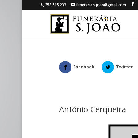
258 515 233
funeraria.s.joao@gmail.com
Facebook
Twitter
António Cerqueira