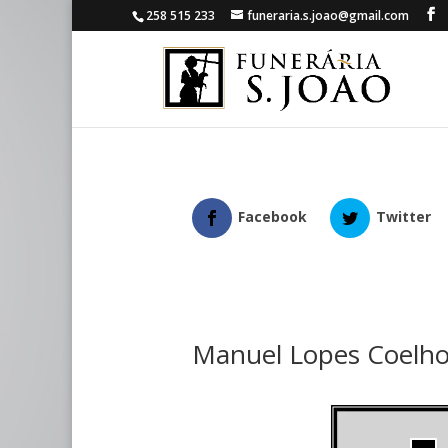
258 515 233
funeraria.s.joao@gmail.com
Facebook
Twitter
Manuel Lopes Coelh