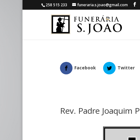
258 515 233
funeraria.s.joao@gmail.com
Facebook
Twitter
Rev. Padre Joaquim P