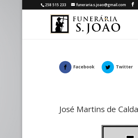
258 515 233
funeraria.s.joao@gmail.com
Facebook
Twitter
José Martins de Cald