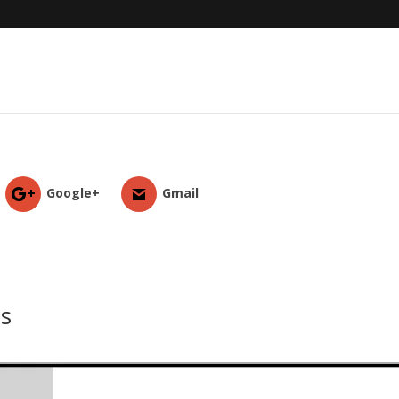
Google+
Gmail
as